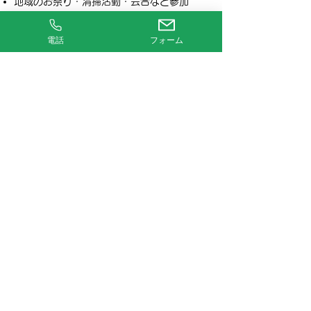
地域のお祭り・清掃活動・会合など参加
消防避難訓練の参加（地域合同）
お祭りの開催（地域住民のご招待）
電話
フォーム
グループホーム松風が
選ばれる理由
理由
1
エビデンスに基づいた自立支援ケア
の導入
理由
2
介護職員の教育・研修による質の高